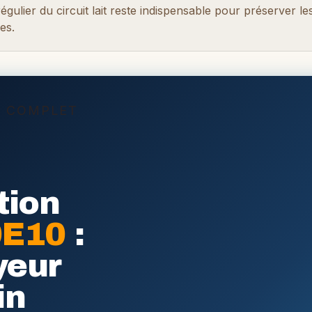
régulier du circuit lait reste indispensable pour préserver le
es.
S COMPLET
tion
0E10
:
yeur
in