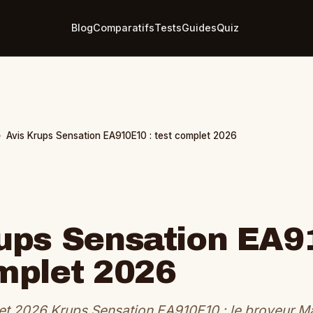
Blog
Comparatifs
Tests
Guides
Quiz
›
Avis Krups Sensation EA910E10 : test complet 2026
ups Sensation EA9
mplet 2026
et 2026 Krups Sensation EA910E10 : le broyeur Ma