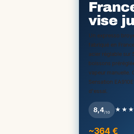
France
vise j
Un expresso broy
fabriqué en Franc
acier réglable sur 
boissons préréglé
vapeur manuelle. 
Sensation EA910E1
d'essai.
8,4
★★
/10
~364 €