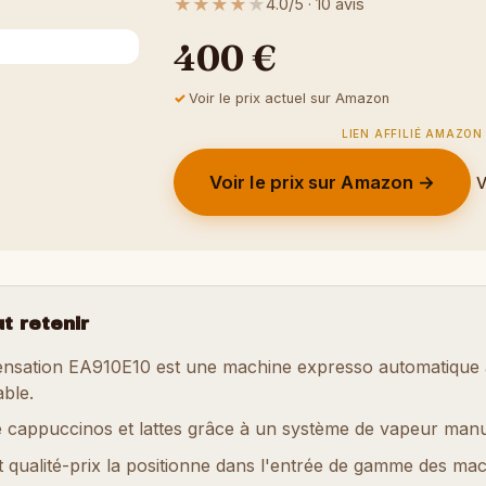
★
★
★
★
★
4.0/5 · 10 avis
400 €
Voir le prix actuel sur Amazon
LIEN AFFILIÉ AMAZON
Voir le prix sur Amazon →
V
ut retenir
ensation EA910E10 est une machine expresso automatique
able.
e cappuccinos et lattes grâce à un système de vapeur manue
 qualité-prix la positionne dans l'entrée de gamme des mac