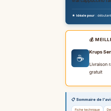
vrai cappuccino fai
★ Idéale pour
: débutant
💰 MEIL
Krups Sen
☕
Livraison 
gratuit
📋 Sommaire de l'avi
Fiche technique
De