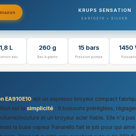
KRUPS SENSATION
 Amazon
EA910E10 • SILVER
1,8 L
260 g
15 bars
1450
ervoir eau
Bac à grains
Pression pompe
Puissan
on EA910E10
est un expresso broyeur compact fabriq
tout sur la
simplicité
: 6 boissons préréglées, réglage
/volume/mouture et un broyeur acier fiable. Elle n'a pas
ais la buse vapeur Panarello fait le job pour qui aime