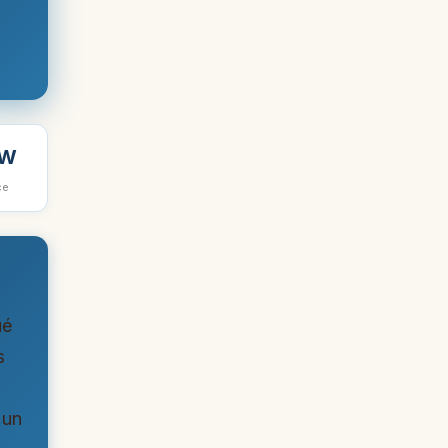
 W
ce
ué
s
 un