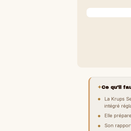
✦
Ce qu'il fa
La Krups S
intégré régl
Elle prépar
Son rapport