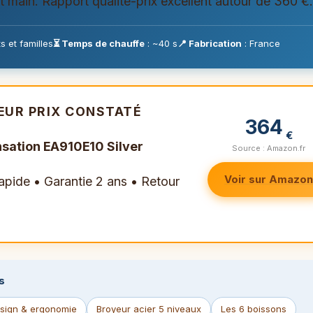
t main. Rapport qualité-prix excellent autour de 360 €.
s et familles
⏳ Temps de chauffe
: ~40 s
📍 Fabrication
: France
LEUR PRIX CONSTATÉ
364
€
sation EA910E10 Silver
Source : Amazon.fr
Voir sur Amazon
rapide • Garantie 2 ans • Retour
s
sign & ergonomie
Broyeur acier 5 niveaux
Les 6 boissons