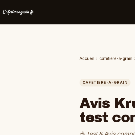
Accueil
›
cafetiere-a-grain
CAFETIERE-A-GRAIN
Avis Kr
test co
☕ Test & Avis compl