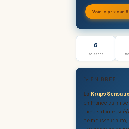
Voir le prix sur
6
Boissons
Rés
☕ EN BREF
La
Krups Sensati
en France qui mise 
directs d'intensité
de mousseur auto, m