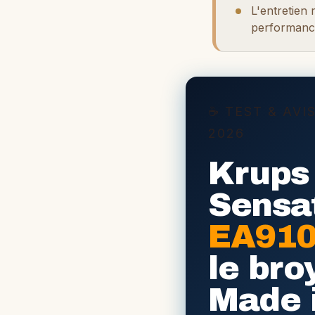
L'entretien 
performanc
☕ TEST & AVI
2026
Krups
Sensa
EA91
le bro
Made 