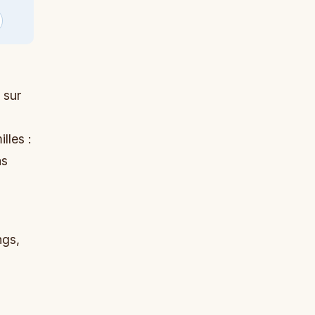
n
 sur
lles :
as
ngs,