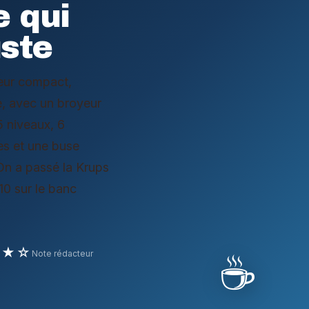
 qui
uste
eur compact,
e, avec un broyeur
5 niveaux, 6
es et une buse
On a passé la Krups
0 sur le banc
★★☆
☕
Note rédacteur