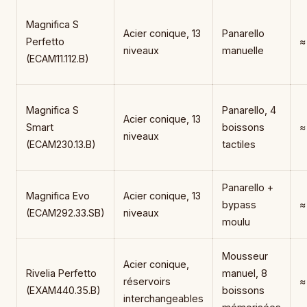
Magnifica S
Acier conique, 13
Panarello
Perfetto
≈
niveaux
manuelle
(ECAM11.112.B)
Magnifica S
Panarello, 4
Acier conique, 13
Smart
boissons
≈
niveaux
(ECAM230.13.B)
tactiles
Panarello +
Magnifica Evo
Acier conique, 13
bypass
≈
(ECAM292.33.SB)
niveaux
moulu
Mousseur
Acier conique,
Rivelia Perfetto
manuel, 8
réservoirs
≈
(EXAM440.35.B)
boissons
interchangeables