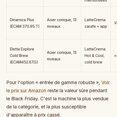
mémorisées
Dinamica Plus
Acier conique, 13
LatteCrema
V
(ECAM 370.95.T)
niveaux
carafe + app
Eletta Explore
LatteCrema
Acier conique, 13
Cold Brew
Hot & Cool,
≈
niveaux
(ECAM452.67.G)
cold brew
Pour l'option « entrée de gamme robuste »,
Voir
le prix sur Amazon
reste la valeur sûre pendant
le Black Friday. C'est la machine la plus vendue
de la catégorie, et la plus susceptible
d'apparaître à prix cassé.