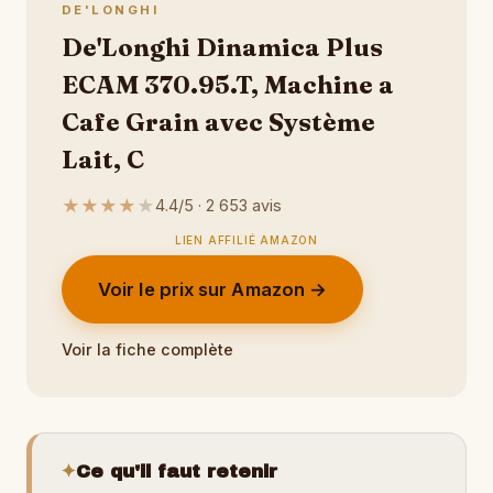
DE'LONGHI
De'Longhi Dinamica Plus
ECAM 370.95.T, Machine a
Cafe Grain avec Système
Lait, C
★
★
★
★
★
4.4/5 · 2 653 avis
LIEN AFFILIÉ AMAZON
Voir le prix sur Amazon →
Voir la fiche complète
✦
Ce qu'il faut retenir