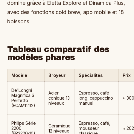
domine grâce à Eletta Explore et Dinamica Plus,
avec des fonctions cold brew, app mobile et 18
boissons.
Tableau comparatif des
modèles phares
Modèle
Broyeur
Spécialités
Prix
De'Longhi
Acier
Espresso, café
Magnifica S
conique 13
long, cappuccino
≈ 300
Perfetto
niveaux
manuel
(ECAM11.112)
Philips Série
Espresso, café,
Céramique
2200
mousseur
≈ 262
12 niveaux
(EP2220/10)
classique