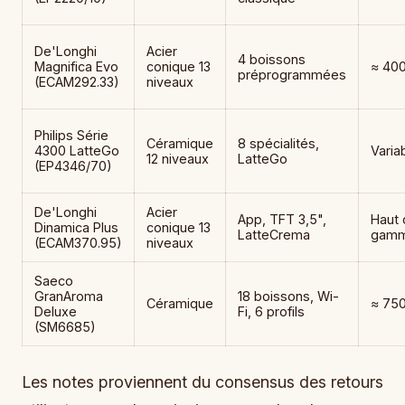
De'Longhi
Acier
4 boissons
Magnifica Evo
conique 13
≈ 40
préprogrammées
(ECAM292.33)
niveaux
Philips Série
Céramique
8 spécialités,
4300 LatteGo
Varia
12 niveaux
LatteGo
(EP4346/70)
De'Longhi
Acier
App, TFT 3,5",
Haut 
Dinamica Plus
conique 13
LatteCrema
gam
(ECAM370.95)
niveaux
Saeco
GranAroma
18 boissons, Wi-
Céramique
≈ 75
Deluxe
Fi, 6 profils
(SM6685)
Les notes proviennent du consensus des retours