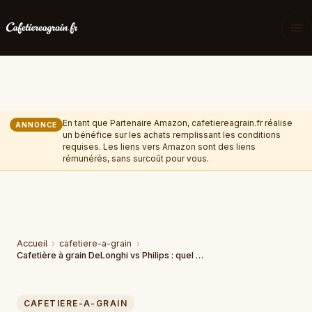
En tant que Partenaire Amazon, cafetiereagrain.fr réalise
ANNONCE
un bénéfice sur les achats remplissant les conditions
requises. Les liens vers Amazon sont des liens
rémunérés, sans surcoût pour vous.
Accueil
›
cafetiere-a-grain
›
Cafetière à grain DeLonghi vs Philips : quel choix faire ?
CAFETIERE-A-GRAIN