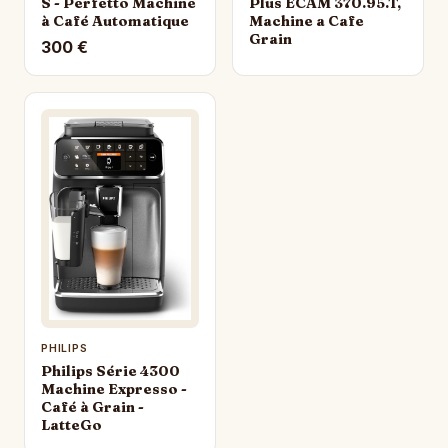
S - Perfetto Machine
Plus ECAM 370.95.T,
à Café Automatique
Machine a Cafe
Grain
300 €
PHILIPS
Philips Série 4300
Machine Expresso -
Café à Grain -
LatteGo