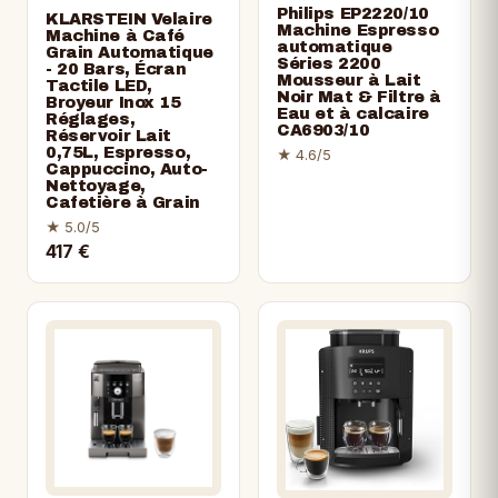
Philips EP2220/10
KLARSTEIN Velaire
Machine Espresso
Machine à Café
automatique
Grain Automatique
Séries 2200
- 20 Bars, Écran
Mousseur à Lait
Tactile LED,
Noir Mat & Filtre à
Broyeur Inox 15
Eau et à calcaire
Réglages,
CA6903/10
Réservoir Lait
0,75L, Espresso,
★ 4.6/5
Cappuccino, Auto-
Nettoyage,
Cafetière à Grain
★ 5.0/5
417 €