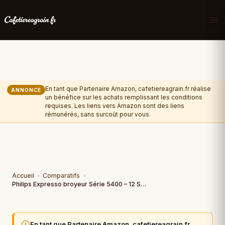
En tant que Partenaire Amazon, cafetiereagrain.fr réalise
ANNONCE
un bénéfice sur les achats remplissant les conditions
requises. Les liens vers Amazon sont des liens
rémunérés, sans surcoût pour vous.
Accueil
›
Comparatifs
›
Philips Expresso broyeur Série 5400 – 12 Spécialités de Café
En tant que Partenaire Amazon, cafetiereagrain.fr