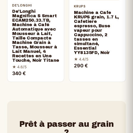
DE'LONGHI
KRUPS
De'Longhi
Machine a Cafe
Magnifica S Smart
KRUPS grain, 1.7 L,
ECAM250.​33.​TB,
Cafetiere
Machine à Café
espresso, Buse
Automatique avec
vapeur pour
Mousseur à Lait,
Cappuccino, 2
Taille Compacte
tasses en
Machine Grain à
simultané,
Tasse, Mousseur à
Essential
Lait Manuel, 4
YY8135FD, Noir
Recettes en Une
★ 4.4/5
Touche, Noir Titane
290 €
★ 4.6/5
340 €
Prêt à passer au grain
?