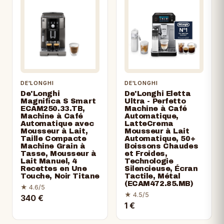
DE'LONGHI
DE'LONGHI
De'Longhi
De'Longhi Eletta
Magnifica S Smart
Ultra - Perfetto
ECAM250.​33.​TB,
Machine à Café
Machine à Café
Automatique,
Automatique avec
LatteCrema
Mousseur à Lait,
Mousseur à Lait
Taille Compacte
Automatique, 50+
Machine Grain à
Boissons Chaudes
Tasse, Mousseur à
et Froides,
Lait Manuel, 4
Technologie
Recettes en Une
Silencieuse, Écran
Touche, Noir Titane
Tactile, Métal
(ECAM472.85.MB)
★ 4.6/5
★ 4.5/5
340 €
1 €