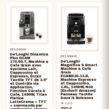
DE'LONGHI
De'Longhi Dinamica
DE'LONGHI
Plus ECAM
De'Longhi
370.95.T, Machine a
Magnifica S Smart
Cafe Grain avec
Machine a Café
Système Lait,
Grain
Cappuccino et
ECAM230.13.B,
Espresso, Écran
Machine Expresso
Tactile TFT de 3.5"
et Cappuccino,
et Contrôle via
1.8L, 1450W, Noir
Application,
[Exclusif Amazon]
Fonction Carafe à
Panneau Tactile
Café, 1450W, Titan
Doux /4 Boissons
Platine
LatteCrema + TFT
★ 4.4/5
+ commande par
390 €