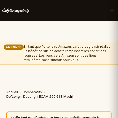
En tant que Partenaire Amazon, cafetiereagrain.fr réalise
ANNONCE
un bénéfice sur les achats remplissant les conditions
requises. Les liens vers Amazon sont des liens
rémunérés, sans surcoût pour vous.
Accueil
›
Comparatifs
›
De'Longhi DeLonghi ECAM 290.61.B Machine à café automatique
En tant que Partenaire Amazon, cafetiereagrain.fr