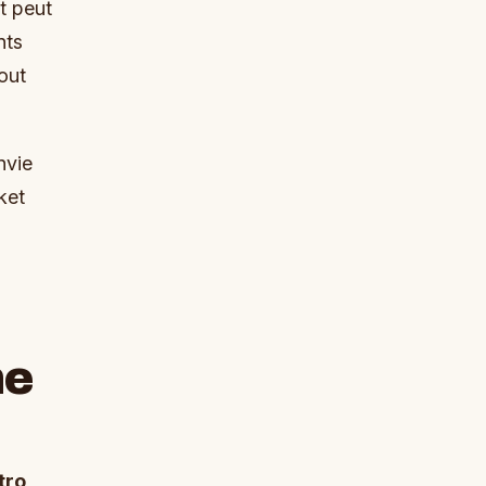
rt peut
nts
tout
nvie
ket
he
tro