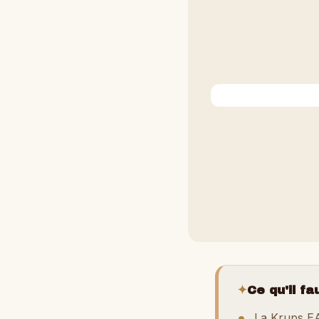
✦
Ce qu'il fa
La Krups EA