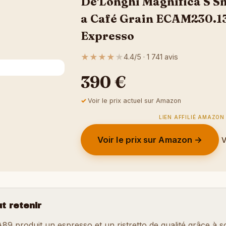
De'Longhi Magnifica S S
a Café Grain ECAM230.1
Expresso
★
★
★
★
★
4.4/5 · 1 741 avis
390 €
Voir le prix actuel sur Amazon
LIEN AFFILIÉ AMAZON
Voir le prix sur Amazon →
V
ut retenir
89 produit un espresso et un ristretto de qualité grâce à 