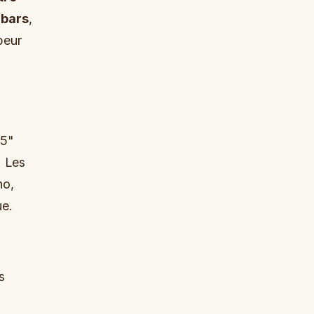
 bars
,
peur
,5"
. Les
no,
ue.
s