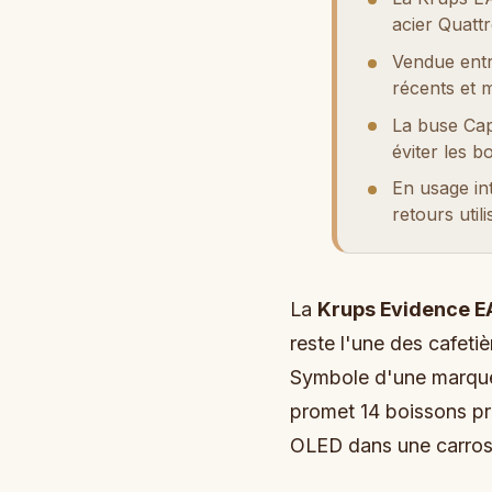
acier Quatt
Vendue entr
récents et 
La buse Cap
éviter les 
En usage int
retours utili
La
Krups Evidence 
reste l'une des cafetiè
Symbole d'une marque h
promet 14 boissons pr
OLED dans une carros