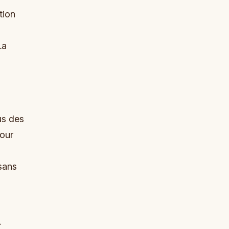
tion
La
us des
jour
sans
-