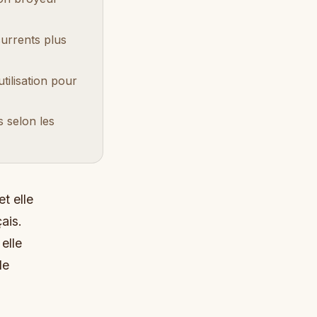
urrents plus
ilisation pour
s selon les
t elle
ais.
elle
le