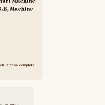
mart Machine
3.B, Machine
oir la fiche complète
son broyeur