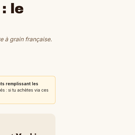
: le
 à grain française.
ts remplissant les
és : si tu achètes via ces