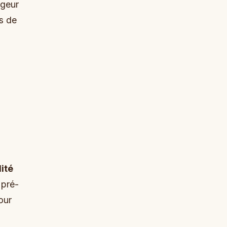
rgeur
s de
ité
 pré-
our