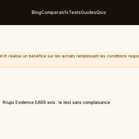
Blog
Comparatifs
Tests
Guides
Quiz
n.fr réalise un bénéfice sur les achats remplissant les conditions requ
›
Krups Evidence EA89 avis : le test sans complaisance