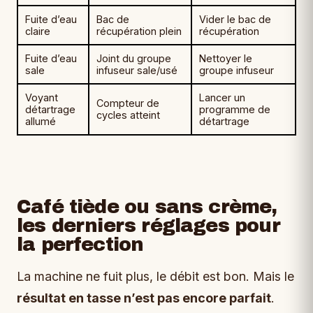
Fuite d’eau
Bac de
Vider le bac de
claire
récupération plein
récupération
Fuite d’eau
Joint du groupe
Nettoyer le
sale
infuseur sale/usé
groupe infuseur
Voyant
Lancer un
Compteur de
détartrage
programme de
cycles atteint
allumé
détartrage
Café tiède ou sans crème,
les derniers réglages pour
la perfection
La machine ne fuit plus, le débit est bon. Mais le
résultat en tasse n’est pas encore parfait
.