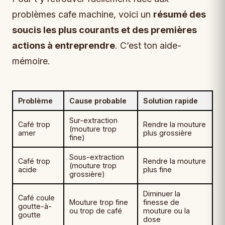
problèmes cafe machine, voici un
résumé des
soucis les plus courants et des premières
actions à entreprendre
. C’est ton aide-
mémoire.
Problème
Cause probable
Solution rapide
Sur-extraction
Café trop
Rendre la mouture
(mouture trop
amer
plus grossière
fine)
Sous-extraction
Café trop
Rendre la mouture
(mouture trop
acide
plus fine
grossière)
Diminuer la
Café coule
Mouture trop fine
finesse de
goutte-à-
ou trop de café
mouture ou la
goutte
dose