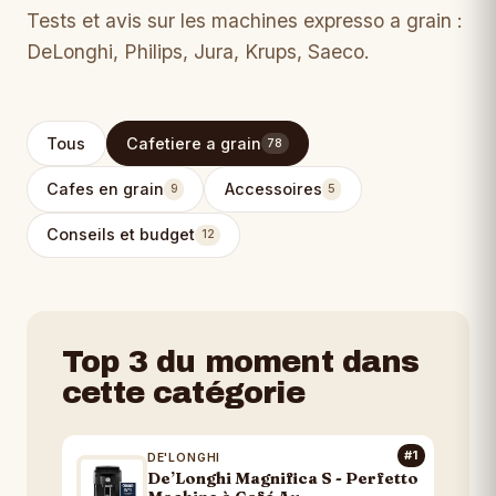
Tests et avis sur les machines expresso a grain :
DeLonghi, Philips, Jura, Krups, Saeco.
Tous
Cafetiere a grain
78
Cafes en grain
Accessoires
9
5
Conseils et budget
12
Top 3 du moment dans
cette catégorie
#1
DE'LONGHI
De’Longhi Magnifica S - Perfetto