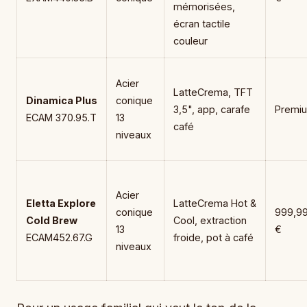
mémorisées,
écran tactile
couleur
Acier
LatteCrema, TFT
Dinamica Plus
conique
3,5", app, carafe
Premi
ECAM 370.95.T
13
café
niveaux
Acier
Eletta Explore
LatteCrema Hot &
conique
999,9
Cold Brew
Cool, extraction
13
€
ECAM452.67.G
froide, pot à café
niveaux