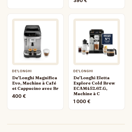
390 €
DE'LONGHI
DE'LONGHI
De'Longhi Magnifica
De'Longhi Eletta
Evo, Machine à Café
Explore Cold Brew
et Cappucino avec Br
ECAM452.67.G,
Machine à C
400 €
1 000 €