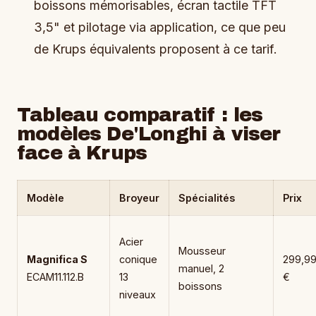
boissons mémorisables, écran tactile TFT
3,5" et pilotage via application, ce que peu
de Krups équivalents proposent à ce tarif.
Tableau comparatif : les
modèles De'Longhi à viser
face à Krups
Modèle
Broyeur
Spécialités
Prix
Acier
Mousseur
Magnifica S
conique
299,9
manuel, 2
ECAM11.112.B
13
€
boissons
niveaux