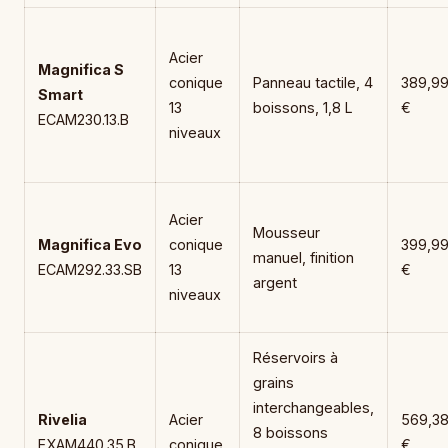
Acier
Magnifica S
conique
Panneau tactile, 4
389,9
Smart
13
boissons, 1,8 L
€
ECAM230.13.B
niveaux
Acier
Mousseur
Magnifica Evo
conique
399,9
manuel, finition
ECAM292.33.SB
13
€
argent
niveaux
Réservoirs à
grains
interchangeables,
Rivelia
Acier
569,3
8 boissons
EXAM440.35.B
conique
€