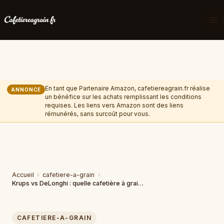
En tant que Partenaire Amazon, cafetiereagrain.fr réalise
ANNONCE
un bénéfice sur les achats remplissant les conditions
requises. Les liens vers Amazon sont des liens
rémunérés, sans surcoût pour vous.
Accueil
›
cafetiere-a-grain
›
Krups vs DeLonghi : quelle cafetière à grain choisir ?
CAFETIERE-A-GRAIN