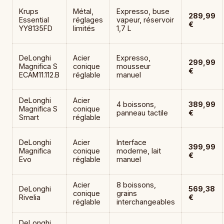
Krups
Métal,
Expresso, buse
289,99
Essential
réglages
vapeur, réservoir
€
YY8135FD
limités
1,7 L
DeLonghi
Acier
Expresso,
299,99
Magnifica S
conique
mousseur
€
ECAM11.112.B
réglable
manuel
DeLonghi
Acier
4 boissons,
389,99
Magnifica S
conique
panneau tactile
€
Smart
réglable
DeLonghi
Acier
Interface
399,99
Magnifica
conique
moderne, lait
€
Evo
réglable
manuel
Acier
8 boissons,
DeLonghi
569,38
conique
grains
Rivelia
€
réglable
interchangeables
DeLonghi