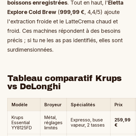
boissons enregistrées
. Tout en haut, l'
Eletta
Explore Cold Brew
(
999,99 €
, 4,4/5) ajoute
l'extraction froide et le LatteCrema chaud et
froid. Ces machines répondent à des besoins
précis ; si tu ne les as pas identifiés, elles sont
surdimensionnées.
Tableau comparatif Krups
vs DeLonghi
Modèle
Broyeur
Spécialités
Prix
Krups
Métal,
Expresso, buse
259,99
Essential
réglages
vapeur, 2 tasses
€
YY8125FD
limités